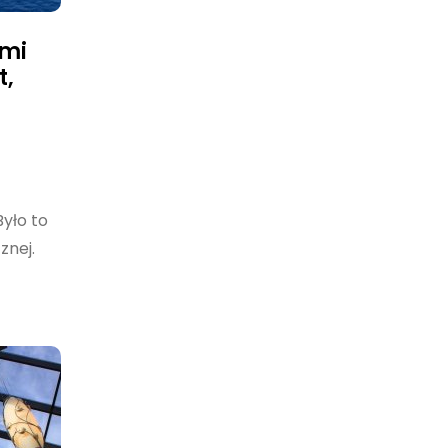
ymi
t,
yło to
znej.