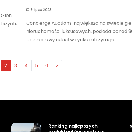
9 lipca 2023
, Glen
Concierge Auctions, największa na świecie gie
ętszych,
nieruchomości luksusowych, posiada ponad 9
procentowy udział w rynku i utrzymuje...
2
3
4
5
6
>
Ranking najlepszych
R
projektantów wnętrz w