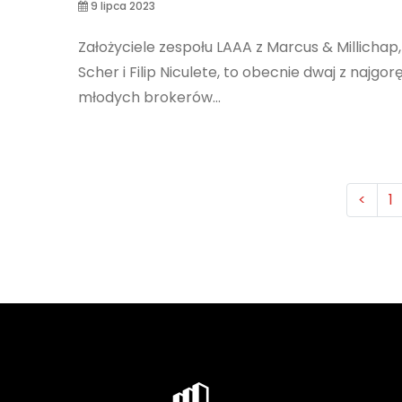
9 lipca 2023
Założyciele zespołu LAAA z Marcus & Millichap
Scher i Filip Niculete, to obecnie dwaj z najgor
młodych brokerów...
<
1