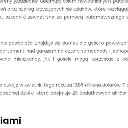
 tereny jeździeckie obejmują osiem nawadnianych padok
zeń oraz szereg krzyżujących się szlaków, które rozciągaj
nawet szkodniki zewnętrzne za pomocą automatycznego
enie posiadłości znajduje się domek dla gości o powierzc
apartament nad garażem na cztery samochody i jednop
ówno mieszkańcy, jak i goście mogą korzystać z cen
 aukcję w kwietniu tego roku za 13,85 miliona dolarów. P
siedniej działki, która obejmuje 20 dodatkowych akrów i
Miami