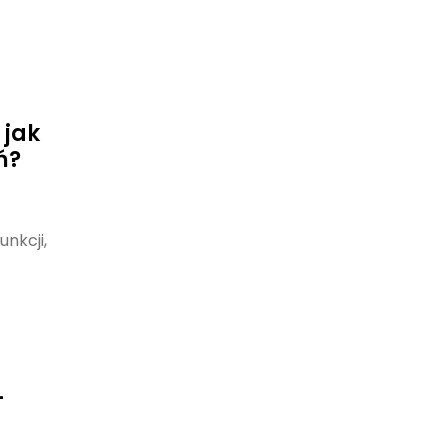
 jak
ń?
unkcji,
–