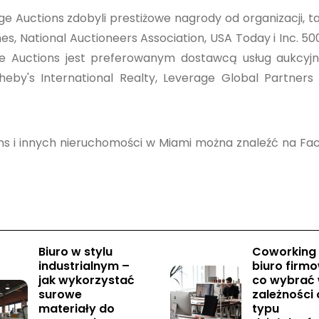
e Auctions zdobyli prestiżowe nagrody od organizacji, ta
es, National Auctioneers Association, USA Today i Inc. 50
e Auctions jest preferowanym dostawcą usług aukcyjn
theby's International Realty, Leverage Global Partners 
ons i innych nieruchomości w Miami można znaleźć na F
Biuro w stylu
Coworking
industrialnym –
biuro firm
jak wykorzystać
co wybrać
surowe
zależności
materiały do
typu