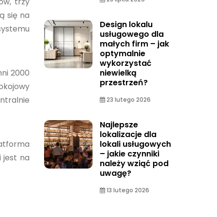
ów, trzy
ą się na
Design lokalu
 systemu
usługowego dla
małych firm – jak
optymalnie
wykorzystać
hni 2000
niewielką
przestrzeń?
okojowy
tralnie
23 lutego 2026
Najlepsze
lokalizacje dla
latforma
lokali usługowych
– jakie czynniki
 jest na
należy wziąć pod
uwagę?
13 lutego 2026