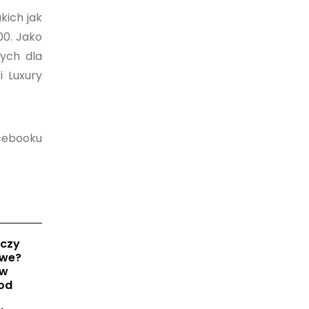
kich jak
00. Jako
ych dla
i Luxury
acebooku
 czy
owe?
 w
 od