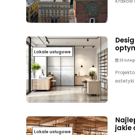
Kraków m
Desig
optym
Lokale usługowe
23 luteg
Projekto
estetyki
Najle
jakie
Lokale usługowe