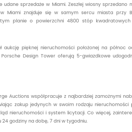
 udane sprzedaże w Miami. Zeszłej wiosny sprzedano n
 Miami znajduje się w samym sercu miasta przy B
rtym planie o powierzchni 4800 stóp kwadratowych 
 aukcję pięknej nieruchomości położonej na północ o
i Porsche Design Tower oferują 5-gwiazdkowe udogodn
ierge Auctions współpracuje z najbardziej zamożnymi n
twiając zakup jedynych w swoim rodzaju nieruchomości
ąd nieruchomości i system licytacji. Co więcej, zainte
24 godziny na dobę, 7 dni w tygodniu.