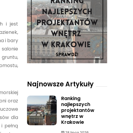
 i jest
azienek,
a i bary
salonie
gruntu,
omostu,
Najnowsze Artykuły
morskiej
Ranking
oni oraz
najlepszych
Kluczowe
projektantów
wnętrz w
sów dla
Krakowie
 i pełną
28 lipca 2026