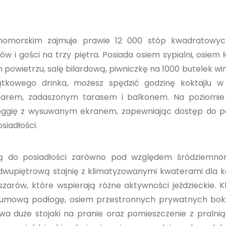
nomorskim zajmuje prawie 12 000 stóp kwadratowych
i gości na trzy piętra. Posiada osiem sypialni, osiem ł
powietrzu, salę bilardową, piwniczkę na 1000 butelek win
tkowego drinka, możesz spędzić godzinę koktajlu w 
arem, zadaszonym tarasem i balkonem. Na poziomie 
loggię z wysuwanym ekranem, zapewniając dostęp do p
siadłości.
sują do posiadłości zarówno pod względem śródziemno
ą dwupiętrową stajnię z klimatyzowanymi kwaterami dla k
zarów, które wspierają różne aktywności jeździeckie. 
gumową podłogę, osiem przestronnych prywatnych bok
dwa duże stojaki na pranie oraz pomieszczenie z pralnią