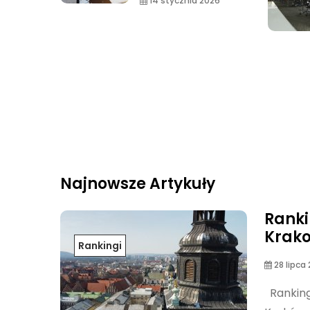
14 stycznia 2026
Najnowsze Artykuły
Ranki
Krak
Rankingi
28 lipca
Ranking 