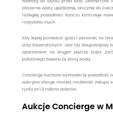
łazienką do użytku przez ludzi. Zewnętrzne
obszerne wiaty, ujeżdżalnię, skocznię do ćwic
rozległej posiadłości. Ranczo kontroluje 
rozpylania much.
Aby lepiej pomieścić gości i personel, na ter
stóp kwadratowych. Jest też dwupokojowy 
apartament na drugim piętrze stajni. Zar
położonego basenu ze słoną wodą.
Concierge Auctions wystawiło tę posiadłość na
aukcyjna oferuje również możliwość zakupu są
rynku za 1,3 miliona dolarów.
Aukcje Concierge w 