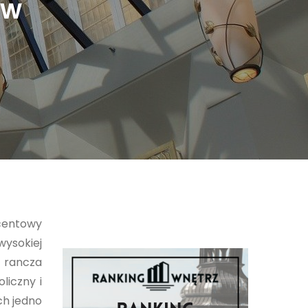
 w
ocentowy
ysokiej
i rancza
liczny i
ch jedno