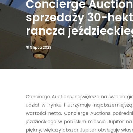
Concierge Auction
sprzedaży 30-hekt
rancza jeździecki
9 lipca 2023
Concierge Auctions, największa na świecie 
udział w rynku i utrzymuje najobszerniejs
wartości netto. Concierge Auctions pośredni
jeździeckiego w pobliskim mieście Jupiter na
piękny, większy obszar Jupiter obsługuje włas