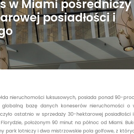
s w Miami pośredniczy
arowej posiadłości i
ego
giełda nieruchomości luksusowych, posiada ponad 90-pr
zą globalną bazę danych koneserów nieruchomości o w
czyło ostatnio w sprzedaży 30-hektarowej posiadłości 
 Florydzie, położonym 90 minut na północ od Miami. Buko
ny park lotniczy i dwa mistrzowskie pola golfowe, z który