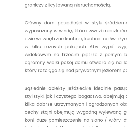
graniczy z licytowaną nieruchomością.
Główny dom posiadłości w stylu śródziem
wyposażony w windę, która wwozi mieszkańców 
dwie wewnętrzne kuchnie, kuchnię na świeżym 
w kilku różnych pokojach. Aby wypić wyją
widokowym na trzecim piętrze z pełnym b
ogromny wielki pokój domu otwiera się na 
który rozciąga się nad prywatnym jeziorem po
Sąsiednie obiekty jeździeckie idealnie pa
stylistyki, jak i czystego bogactwa, obejmuj
kilka dobrze utrzymanych i ogrodzonych obs
cechy stajni obejmują wygodną wylewaną 
koni, duże pomieszczenie na siano / wióry, 