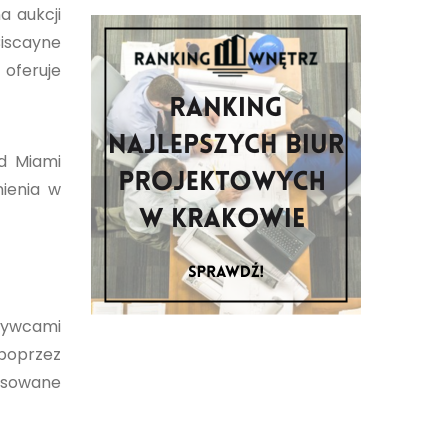
a aukcji
iscayne
oferuje
d Miami
ienia w
abywcami
 poprzez
resowane