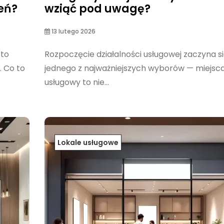
eń?
wziąć pod uwagę?
13 lutego 2026
 to
Rozpoczęcie działalności usługowej zaczyna s
. Co to
jednego z najważniejszych wyborów — miejsca
usługowy to nie...
Lokale usługowe