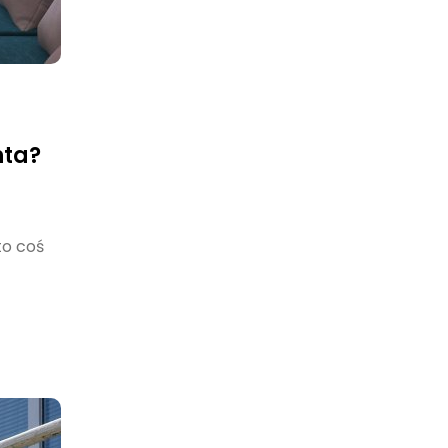
nta?
to coś