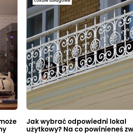
Lokale usługowe
 może
Jak wybrać odpowiedni lokal
ny
użytkowy? Na co powinieneś zw