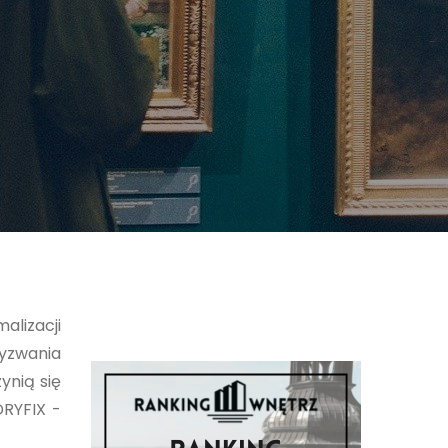
alizacji
wyzwania
ynią się
DRYFIX -