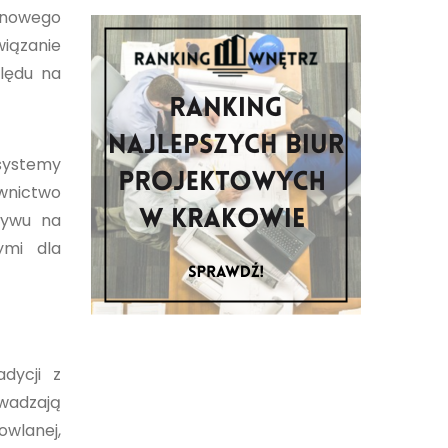
o nowego
wiązanie
ględu na
systemy
ownictwo
ływu na
ymi dla
dycji z
wadzają
wlanej,