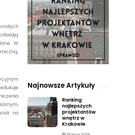
konałych
żliwiają
lane. W
miczną,
dycyjnym
Najnowsze Artykuły
redukuje
iczenia
Ranking
m samym,
najlepszych
projektantów
cisk na
wnętrz w
Krakowie
28 lipca 2026