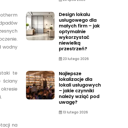
Design lokalu
orotherm
usługowego dla
odpadów
małych firm – jak
zesnych
optymalnie
wykorzystać
oczenie.
niewielką
ad wodny
przestrzeń?
23 lutego 2026
staki te
Najlepsze
lokalizacje dla
e ściany
lokali usługowych
 okresie
– jakie czynniki
należy wziąć pod
.
uwagę?
13 lutego 2026
tacji na