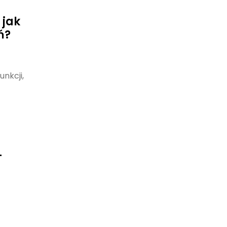
 jak
ń?
unkcji,
–