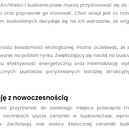
ji. Architekci i budowniczowie muszą przystosować się d
ci oraz poprawnie go stosować. Choć wciąż jest to roz
rm budowlanych decyduje się na ich wdrażanie, ze wz
ostu świadomości ekologicznej, można oczekiwać, że 
owanie na polskim rynku. Zwiększający się nacisk na bud
u efektywność energetyczną oraz minimalizację wp
icznych pustaków poryzowanych bardziej atrakcyjn
cję z nowoczesnością
a przyrównać do swoistego miejsca przecięcia tra
 technikach użycia ceramiki w budownictwie, wpro
. Zachowują one walory klasycznej ceramiki budo