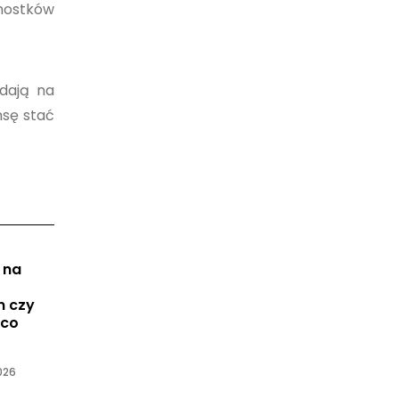
mostków
adają na
nsę stać
 na
m czy
 co
026