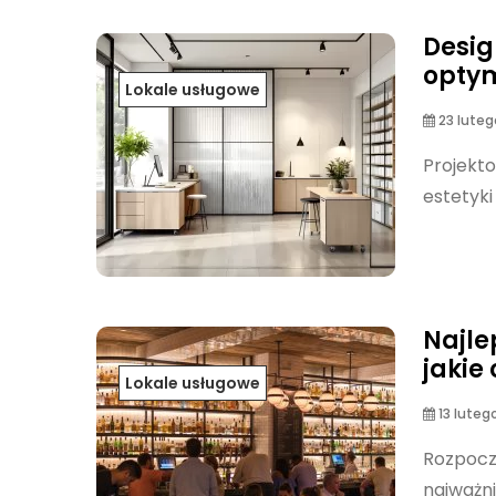
Desig
optym
Lokale usługowe
23 luteg
Projekto
estetyki
Najle
jakie
Lokale usługowe
13 luteg
Rozpoczę
najważni