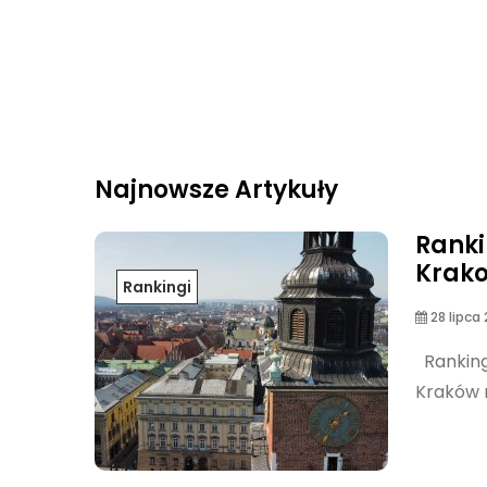
Najnowsze Artykuły
Ranki
Krak
Rankingi
28 lipca
Ranking 
Kraków m