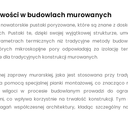
liwości w budowlach murowanych
nowatorskie pustaki poryzowane, które są znane z dos
h. Pustaki te, dzięki swojej wyjątkowej strukturze, umo
arametrach termicznych niż tradycyjne metody budow
rych mikroskopijne pory odpowiadają za izolację ter
e dla tradycyjnych konstrukcji murowanych.
nej zaprawy murarskiej, jaka jest stosowana przy tra
 za pomocą specjalnej pianki montażowej, co znacząco 
 wilgoci w procesie budowlanym prowadzi do ogran
i, co wpływa korzystnie na trwałość konstrukcji. Ty
gań współczesnej architektury, kładąc szczególny na