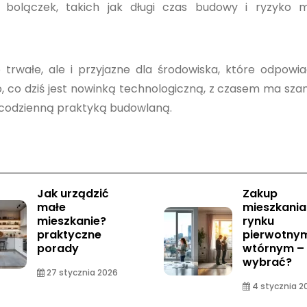
ch bolączek, takich jak długi czas budowy i ryzyko 
 trwałe, ale i przyjazne dla środowiska, które odpowi
, co dziś jest nowinką technologiczną, z czasem ma sza
ę codzienną praktyką budowlaną.
Jak urządzić
Zakup
małe
mieszkania
mieszkanie?
rynku
praktyczne
pierwotny
porady
wtórnym –
wybrać?
27 stycznia 2026
4 stycznia 2