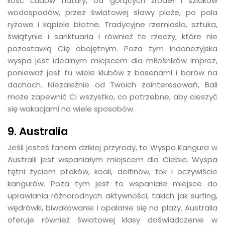
ilość cudów natury, od gorących źródeł i szlaków
wodospadów, przez światowej sławy plaże, po pola
ryżowe i kąpiele błotne. Tradycyjne rzemiosło, sztuka,
świątynie i sanktuaria i również te rzeczy, które nie
pozostawią Cię obojętnym. Poza tym indonezyjska
wyspa jest idealnym miejscem dla miłośników imprez,
ponieważ jest tu wiele klubów z basenami i barów na
dachach. Niezależnie od Twoich zainteresowań, Bali
może zapewnić Ci wszystko, co potrzebne, aby cieszyć
się wakacjami na wiele sposobów.
9. Australia
Jeśli jesteś fanem dzikiej przyrody, to Wyspa Kangura w
Australii jest wspaniałym miejscem dla Ciebie. Wyspa
tętni życiem ptaków, koali, delfinów, fok i oczywiście
kangurów. Poza tym jest to wspaniałe miejsce do
uprawiania różnorodnych aktywności, takich jak surfing,
wędrówki, biwakowanie i opalanie się na plaży. Australia
oferuje również światowej klasy doświadczenie w