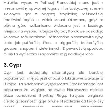
Maleńka wyspa w Polinezji Francuskiej znana jest z
niesamowitej spokojnej laguny i fantastycznej scenerii
zielonych gór z bogatą tropikalną roślinnością.
Podziwiać będziesz widok Mount Otemanu, gdyż ta
piękna góra wulkaniczna widoczna jest z każdego
miejsca na wyspie. Tutejsze Ogrody Koralowe posiadają
kolorowe rafy koralowe i różnorodne niesamowite ryby,
takie jak pufferfish, Picasso triggerfish, butterflyfish,
grouper, snapper i wiele innych. Z pewnością spodoba
Ci się ta wycieczka i zapamiętasz ją na długie lata.
3. Cypr
Cypr jest doskonałą alternatywą dla bardziej
popularnych miejsc, jeśli chodzi o luksusowe wakacje w
Europie. Ta wschodnia wyspa Morza Śródziemnego jest
popularna ze względu na swoje historyczne miasta,
plaże oznaczone Błękitną Flagą, falujące wzgórza,
ciepłą gościnność i gaje oliwne. Niezależnie od tego, czy
jesteś fanatykiem nurkowania, smakoszem,