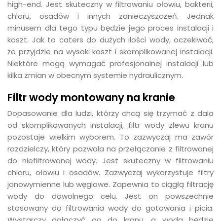
high-end. Jest skuteczny w filtrowaniu ołowiu, bakterii,
chloru, osadów i innych zanieczyszczeń. Jednak
minusem dla tego typu będzie jego proces instalacji i
koszt. Jak to caters do dużych ilości wody, oczekiwać,
że przyjdzie na wysoki koszt i skomplikowanej instalacji.
Niektóre mogą wymagać profesjonalnej instalacji lub
kilka zmian w obecnym systemie hydraulicznym.
Filtr wody montowany na kranie
Dopasowanie dla ludzi, którzy chcą się trzymać z dala
od skomplikowanych instalacji, filtr wody zlewu kranu
pozostaje wielkim wyborem. To zazwyczaj ma zawór
rozdzielczy, który pozwala na przełączanie z filtrowanej
do niefiltrowanej wody. Jest skuteczny w filtrowaniu
chloru, ołowiu i osadów. Zazwyczaj wykorzystuje filtry
jonowymienne lub węglowe. Zapewnia to ciągłą filtrację
wody do dowolnego celu. Jest on powszechnie
stosowany do filtrowania wody do gotowania i picia.
Wystarczy dołączyć go do kranu, a woda będzie